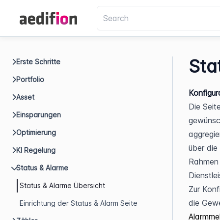
Sta
Erste Schritte
Portfolio
Konfigur
Asset
Die Seite
Einsparungen
gewünsc
Optimierung
aggregie
über die 
KI Regelung
Rahmen d
Status & Alarme
Dienstle
Status & Alarme Übersicht
Zur Konf
die Gewe
Einrichtung der Status & Alarm Seite
Alarmme