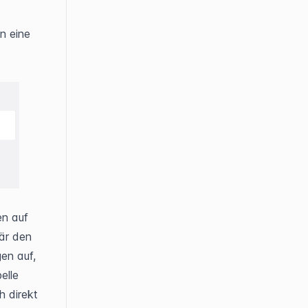
n eine 
n auf 
är den 
n auf, 
lle 
 direkt 