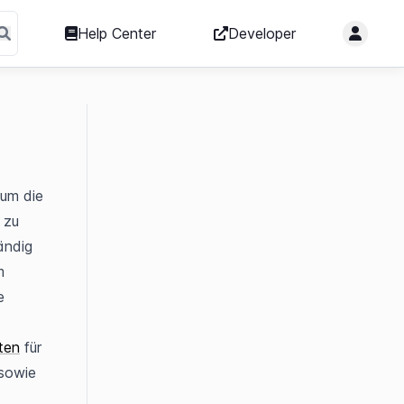
Help Center
Developer
um die 
zu 
ndig 
 
 
ten
 für 
 anlegen und vermappen sowie 