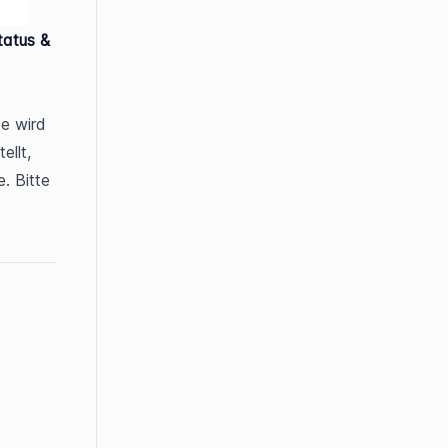
atus & 
e wird 
llt, 
wenn Alarme bereits bearbeitet wurden. Rot deutet auf offene Alarme. Bitte 