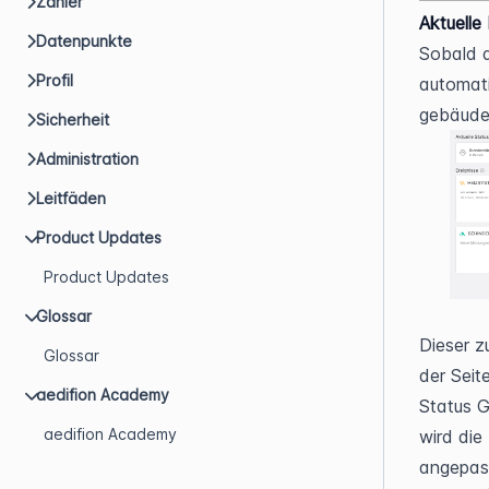
Zähler
Aktuelle
Datenpunkte
Sobald d
Profil
automat
gebäude
Sicherheit
Administration
Leitfäden
Product Updates
Product Updates
Glossar
Dieser z
Glossar
der Seite
aedifion Academy
Status G
aedifion Academy
wird die
angepass