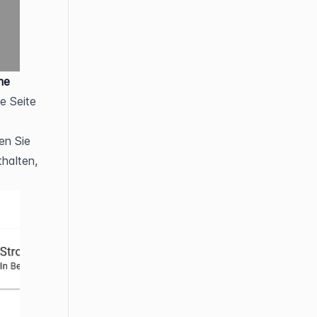
me
e Seite 
n Sie 
halten, 