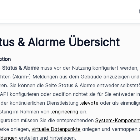
tus & Alarme Übersicht
ation
 
Status & Alarme
 muss vor der Nutzung konfiguriert werden, 
hten (Alarm-) Meldungen aus dem Gebäude anzuzeigen und 
ren. Sie können die Seite Status & Alarme entweder selbststä
API konfigurieren oder aedifion richtet sie für Sie entweder im
er kontinuierlichen Dienstleistung 
.elevate
 oder als einmalige
istung im Rahmen von 
.engineering
 ein. 
iguration müssen Sie die entsprechenden 
System-Komponen
rke anlegen, 
virtuelle Datenpunkte
ldungen
 erstellen und hinterlegen.