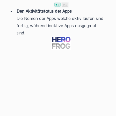
Den Aktivitätstatus der Apps
Die Namen der Apps welche aktiv laufen sind 
farbig, während inaktive Apps ausgegraut 
sind.