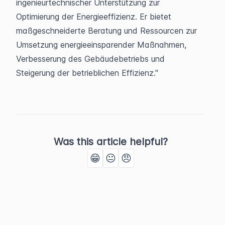
ingenieurtechnischer Unterstützung zur 
Optimierung der Energieeffizienz. Er bietet 
maßgeschneiderte Beratung und Ressourcen zur 
Umsetzung energieeinsparender Maßnahmen, 
Verbesserung des Gebäudebetriebs und 
Steigerung der betrieblichen Effizienz.
Was this article helpful?
😁
😐
😠