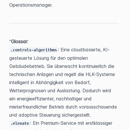
Operationsmanager.
Glossar
:
: Eine cloudbasierte, KI-
.controls-algorithms
gesteuerte Lösung für den optimalen 
Gebäudebetrieb. Sie überwacht kontinuierlich die 
technischen Anlagen und regelt die HLK-Systeme 
intelligent in Abhängigkeit von Bedarf, 
Wetterprognosen und Auslastung. Dadurch wird 
ein energieeffizienter, nachhaltiger und 
mieterfreundlicher Betrieb durch vorausschauende 
und adaptive Steuerung sichergestellt.
: Ein Premium-Service mit erstklassiger 
.elevate